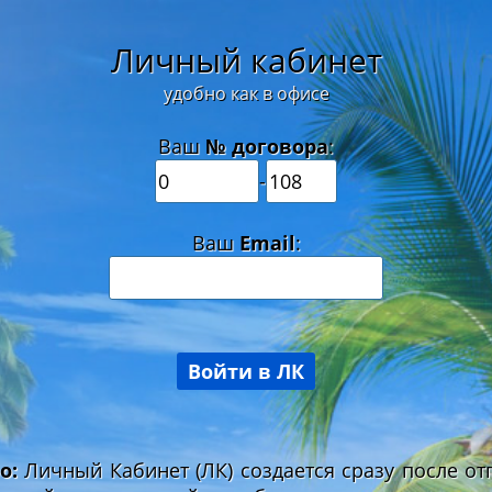
Личный кабинет
удобно как в офисе
Ваш
№ договора
:
-
Ваш
Email
:
о:
Личный Кабинет (ЛК) создается сразу после от