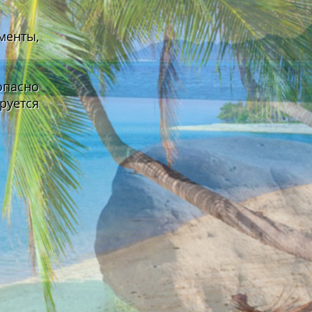
менты,
опасно
руется