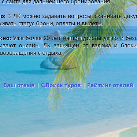
а с сайта для дальнейшего бронирования.
о:
В ЛК можно задавать вопросы, скачивать доку
живать статус брони, оплаты и вылеты.
жно:
Уже более 20 лет наши туристы легко и без
ивают онлайн. ЛК защищен от взлома и блоки
 возвращения с отдыха.
Ваш отзыв
|
Поиск туров
|
Рейтинг отелей