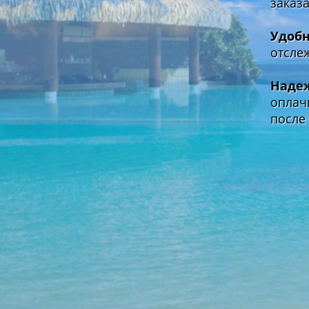
заказ
Удобн
отсле
Наде
оплач
после