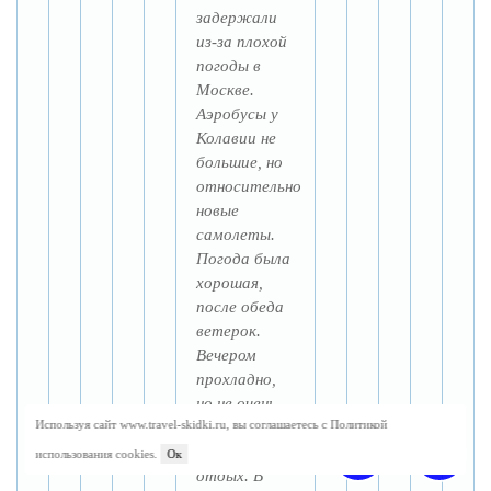
задержали
из-за плохой
погоды в
Москве.
Аэробусы у
Колавии не
большие, но
относительно
новые
самолеты.
Погода была
хорошая,
после обеда
ветерок.
Вечером
прохладно,
но не очень.
Используя сайт www.travel-skidki.ru, вы соглашаетесь с Политикой
Спасибо за
?
💬
хороший
использования cookies.
Ок
отдых. В