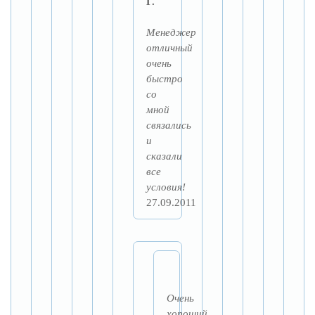
Г.
Менеджер
отличный
очень
быстро
со
мной
связались
и
сказали
все
условия!
27.09.2011
Очень
хороший