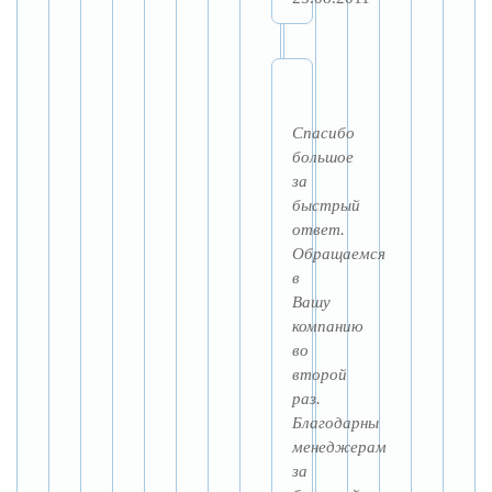
Спасибо
большое
за
быстрый
ответ.
Обращаемся
в
Вашу
компанию
во
второй
раз.
Благодарны
менеджерам
за