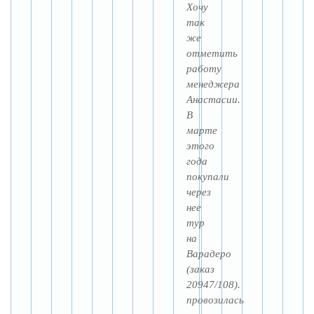
Хочу
так
же
отметить
работу
менеджера
Анастасии.
В
марте
этого
года
покупали
через
нее
тур
на
Варадеро
(заказ
20947/108).
провозилась