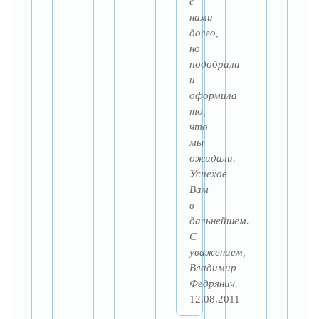
с
нами
долго,
но
подобрала
и
оформила
то,
что
мы
ожидали.
Успехов
Вам
в
дальнейшем.
С
уважением,
Владимир
Федрянич.
12.08.2011