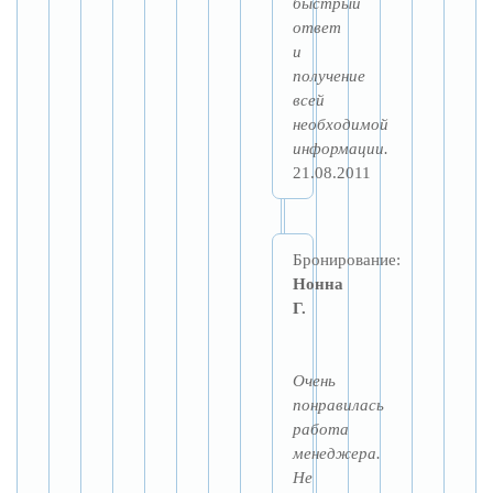
быстрый
ответ
и
получение
всей
необходимой
информации.
21.08.2011
Бронирование:
Нонна
Г.
Очень
понравилась
работа
менеджера.
Не