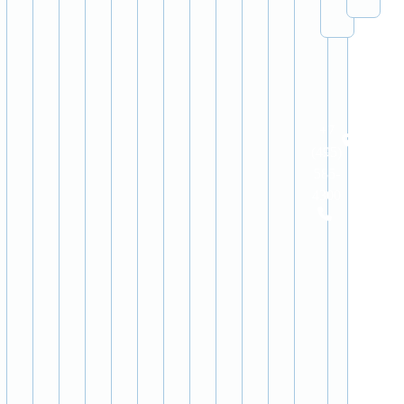
+7
Москва-
Сити
(495)
585-
4300
Соглашение
Помощь
Запрос
ЛК
Партнерка