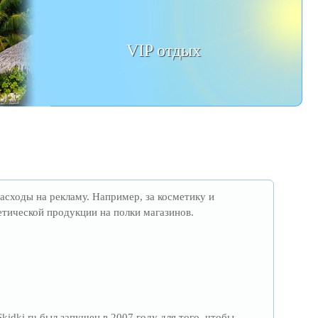
VIP отдых
расходы на рекламу. Например, за косметику и
тической продукции на полки магазинов.
idki.ru был запущен в 2007 году для того, чтобы