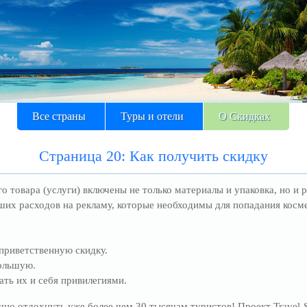
Все страны
Туры и отели
О Скидках
Страница 20: Как получить скидку
о товара (услуги) включены не только материалы и упаковка, но и 
их расходов на рекламу, которые необходимы для попадания косме
 приветственную скидку.
ольшую.
ть их и себя привилегиями.
но отдохнуть уже более чем 30 тысячам туристов! Проект Travel-Sk